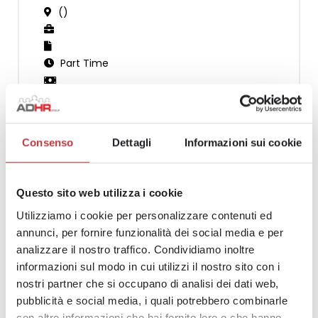
()
Part Time
DESCRIZIONE
Consenso
Dettagli
Informazioni sui cookie
Candidati
Questo sito web utilizza i cookie
Utilizziamo i cookie per personalizzare contenuti ed
annunci, per fornire funzionalità dei social media e per
analizzare il nostro traffico. Condividiamo inoltre
informazioni sul modo in cui utilizzi il nostro sito con i
Vuoi entrare nel nostro Team?
nostri partner che si occupano di analisi dei dati web,
pubblicità e social media, i quali potrebbero combinarle
Scopri le posizioni aperte e candidati subito!
con altre informazioni che hai fornito loro o che hanno