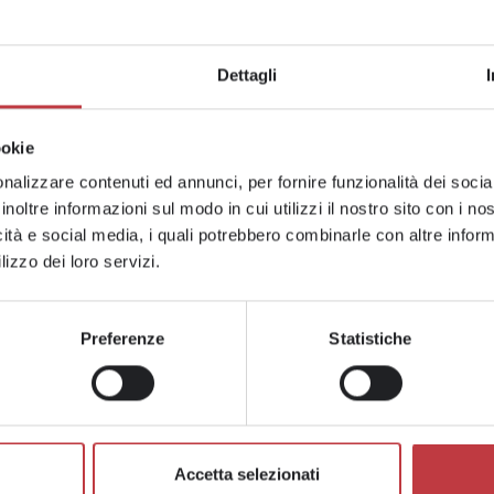
Dettagli
ookie
nalizzare contenuti ed annunci, per fornire funzionalità dei socia
inoltre informazioni sul modo in cui utilizzi il nostro sito con i n
icità e social media, i quali potrebbero combinarle con altre inform
lizzo dei loro servizi.
m?
Cerchi una guida 
utili per trovare 
Preferenze
Statistiche
ubito!
Compila il form e scari
SCARICA LA TUA GUIDA
Accetta selezionati