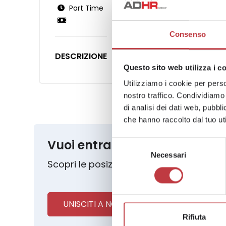
Part Time
Consenso
DESCRIZIONE
Questo sito web utilizza i c
Utilizziamo i cookie per perso
nostro traffico. Condividiamo 
di analisi dei dati web, pubbl
che hanno raccolto dal tuo uti
Vuoi entrare nel nostro Tea
Selezione
Necessari
del
Scopri le posizioni aperte e candidati s
consenso
UNISCITI A NOI
Rifiuta