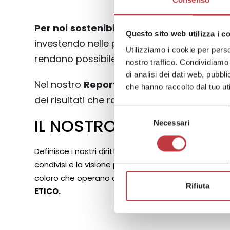
Consenso
Per noi
sostenibilità significa creare va
Questo sito web utilizza i c
investendo nelle persone, nelle competenze
Utilizziamo i cookie per perso
rendono possibile ogni crescita.
nostro traffico. Condividiamo 
di analisi dei dati web, pubbl
Nel nostro
Report di Sostenibilità 2025
ab
che hanno raccolto dal tuo uti
dei risultati che raccontano questo perco
Selezione
IL NOSTRO CODICE ETIC
Necessari
del
consenso
Definisce i nostri diritti e doveri morali, le norme d
condivisi e la visione prospettica aziendale
a cui de
coloro che operano all’interno e con la nostra azie
Rifiuta
ETICO.