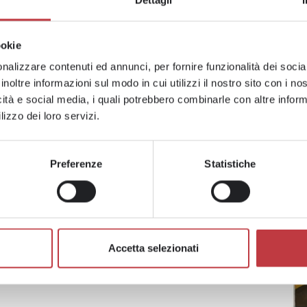
Dettagli
lore nel tempo
,
ookie
 e nelle relazioni che
nalizzare contenuti ed annunci, per fornire funzionalità dei socia
inoltre informazioni sul modo in cui utilizzi il nostro sito con i n
icità e social media, i quali potrebbero combinarle con altre inform
biamo raccolto alcuni
lizzo dei loro servizi.
rso:
SCARICA IL REPORT
.
O
Preferenze
Statistiche
i comportamento, i valori
vono ispirarsi e attenersi tutti
nda:
SCARICA IL CODICE
Accetta selezionati