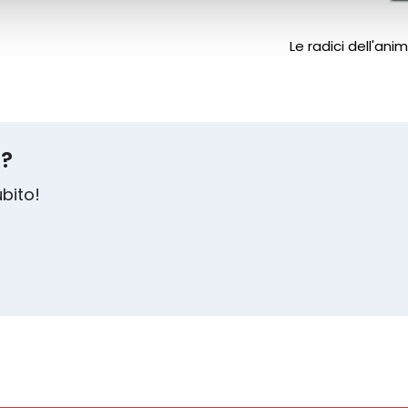
Le radici dell'an
m?
ubito!