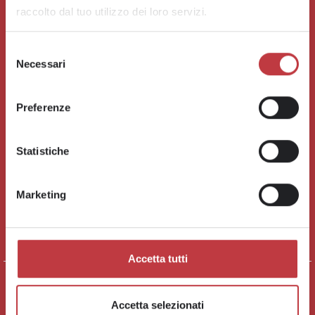
raccolto dal tuo utilizzo dei loro servizi.
Selezione
Necessari
del
consenso
CANDIDATI
CHI SIAMO
Preferenze
OFFERTE DI LAVORO
ENTRA NEL TEAM
CORSI DI FORMAZIONE
FILIALI E CONTATTI
NEWS
SERVIZI PER LE AZIENDE
Statistiche
Seguici su:
Marketing
Accetta tutti
ADHR Group – Agenzia per il lavoro s.p.a. con Socio Unico
soggetta a Direzione e Coordinamento di Egemona
Accetta selezionati
Holding S.r.l.