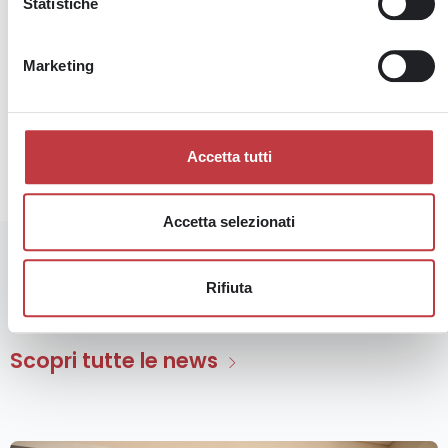
Statistiche
Marketing
NEWS PRECEDENTE
PROSSIMA NEWS
L’AI non ruba lavoro: come proteggere (e potenziare) la tua carriera con l’Intelligenza artificiale
Il primo Report di Sostenibilità di ADHR
Accetta tutti
Accetta selezionati
Rifiuta
In questa categoria
Scopri tutte le news