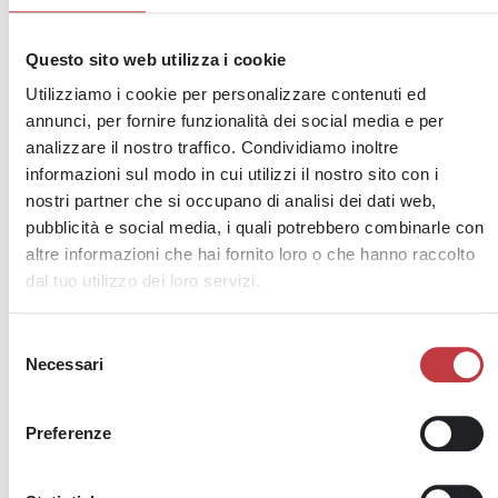
Accanto allo sviluppo economico,
ADHR rafforza
anche il proprio impegno sociale
attraverso la
Questo sito web utilizza i cookie
partnership con Fondazione Libellula, a sostegno di
Utilizziamo i cookie per personalizzare contenuti ed
una cultura del rispetto e della parità di genere.
annunci, per fornire funzionalità dei social media e per
analizzare il nostro traffico. Condividiamo inoltre
Con headquarter a Bologna,
ADHR Group è oggi una
informazioni sul modo in cui utilizzi il nostro sito con i
realtà solida e strutturata
, con una
presenza
nostri partner che si occupano di analisi dei dati web,
capillare in Emilia-Romagna e Lombardia
– in
pubblicità e social media, i quali potrebbero combinarle con
particolare a Milano – e sedi operative diffuse anche
altre informazioni che hai fornito loro o che hanno raccolto
in Veneto e Friuli-Venezia Giulia, oltre che in Toscana,
dal tuo utilizzo dei loro servizi.
Piemonte, Marche e Abruzzo. Un radicamento
territoriale che accompagna la crescita nazionale del
Selezione
Necessari
Gruppo e ne rafforza il ruolo di
partner strategico
del
per le imprese nella ricerca di competenze
consenso
qualificate e soluzioni HR ad alto valore aggiunto.
Preferenze
A cura di Mariangela Cecchi – MC Press Office & PR