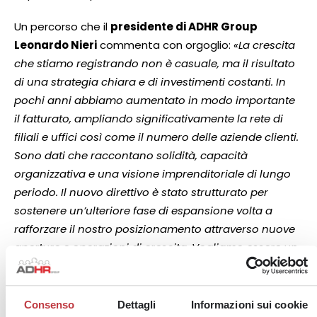
Un percorso che il
presidente di ADHR Group
Leonardo Nieri
commenta con orgoglio:
«La crescita
che stiamo registrando non è casuale, ma il risultato
di una strategia chiara e di investimenti costanti. In
pochi anni abbiamo aumentato in modo importante
il fatturato, ampliando significativamente la rete di
filiali e uffici così come il numero delle aziende clienti.
Sono dati che raccontano solidità, capacità
organizzativa e una visione imprenditoriale di lungo
periodo. Il nuovo direttivo è stato strutturato per
sostenere un’ulteriore fase di espansione volta a
rafforzare il nostro posizionamento attraverso nuove
aperture e operazioni di crescita. Vogliamo essere un
partner sempre più strategico per le imprese,
un’azienda che attrae nuovi talenti e capace di
crescere in modo strutturato e sostenibile».
Consenso
Dettagli
Informazioni sui cookie