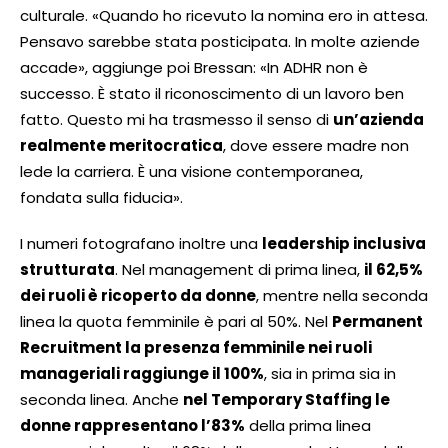
culturale. «Quando ho ricevuto la nomina ero in attesa.
Pensavo sarebbe stata posticipata. In molte aziende
accade», aggiunge poi Bressan: «In ADHR non è
successo. È stato il riconoscimento di un lavoro ben
fatto. Questo mi ha trasmesso il senso di
un’azienda
realmente meritocratica
, dove essere madre non
lede la carriera. È una visione contemporanea,
fondata sulla fiducia».
I numeri fotografano inoltre una
leadership inclusiva
strutturata
. Nel management di prima linea,
il 62,5%
dei ruoli è ricoperto da donne
, mentre nella seconda
linea la quota femminile è pari al 50%. Nel
Permanent
Recruitment la presenza femminile nei ruoli
manageriali raggiunge il 100%
, sia in prima sia in
seconda linea. Anche
nel Temporary Staffing le
donne rappresentano l’83%
della prima linea