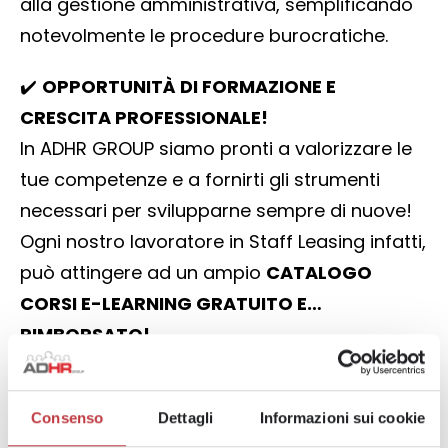
alla gestione amministrativa, semplificando
notevolmente le procedure burocratiche.
✔️
OPPORTUNITÀ DI FORMAZIONE E
CRESCITA PROFESSIONALE!
In ADHR GROUP siamo pronti a valorizzare le
tue competenze e a fornirti gli strumenti
necessari per svilupparne sempre di nuove!
Ogni nostro lavoratore in Staff Leasing infatti,
può attingere ad un ampio
CATALOGO
CORSI E-LEARNING GRATUITO E…
RIMBORSATO!
🔴 Proprio così! Per ogni CORSO E-LEARNING
portato a termine riceverai un
BONUS IN
Consenso
Dettagli
Informazioni sui cookie
BUSTA PAGA DI 100€ LORDI!