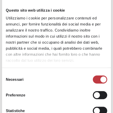
Questo sito web utilizza i cookie
IN SINTESI
Utilizziamo i cookie per personalizzare contenuti ed
annunci, per fornire funzionalità dei social media e per
Il contratto di Staff Leasing garantisce
analizzare il nostro traffico. Condividiamo inoltre
stabilità, sicurezza, parità di condizioni e un
informazioni sul modo in cui utilizzi il nostro sito con i
solido supporto a tutti i lavoratori, inoltre
nostri partner che si occupano di analisi dei dati web,
offre
un percorso di crescita professionale
pubblicità e social media, i quali potrebbero combinarle
con altre informazioni che hai fornito loro o che hanno
strutturato e rimborsato!
raccolto dal tuo utilizzo dei loro servizi.
Vuoi saperne di più? Rivolgiti alla tua
Selezione
Filiale ADHR GROUP di fiducia! Trova
Necessari
del
quella più vicina
QUI!
consenso
Preferenze
Statistiche
NEWS PRECEDENTE
PROSSIMA NEWS