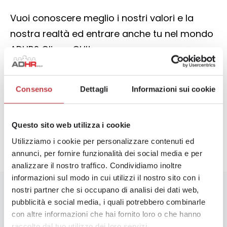
Vuoi conoscere meglio i nostri valori e la
nostra realtà ed entrare anche tu nel mondo
ADHR? Clicca
QUI
!
Consenso
Dettagli
Informazioni sui cookie
NEWS PRECEDENTE
PROSSIMA NEWS
SCATTI DI ANZIANITÀ: COSA SONO E COME SI CALCOLANO
STAFF LEASING: TUTELA E STABILITÀ PER I LAVORATORI
Questo sito web utilizza i cookie
Utilizziamo i cookie per personalizzare contenuti ed
annunci, per fornire funzionalità dei social media e per
analizzare il nostro traffico. Condividiamo inoltre
informazioni sul modo in cui utilizzi il nostro sito con i
nostri partner che si occupano di analisi dei dati web,
pubblicità e social media, i quali potrebbero combinarle
In questa categoria
con altre informazioni che hai fornito loro o che hanno
raccolto dal tuo utilizzo dei loro servizi.