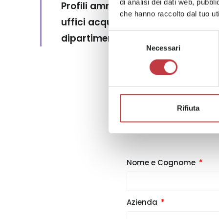
di analisi dei dati web, pubbl
Profili amministrativi, di segreteri
che hanno raccolto dal tuo uti
uffici acquisti, del customer servi
dipartimenti Import/Export, di ma
Selezione
Necessari
del
consenso
Rifiuta
HA
Nome e Cognome
Azienda