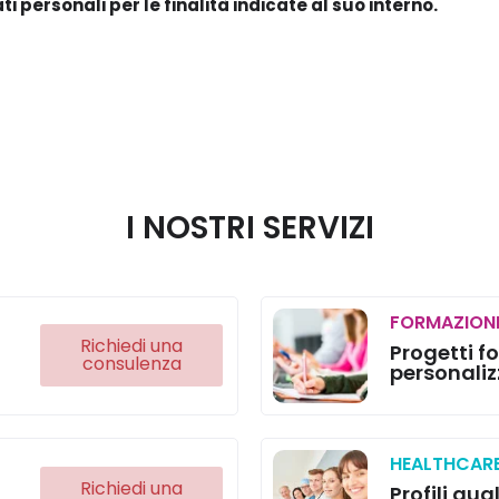
i personali per le finalità indicate al suo interno.
I NOSTRI SERVIZI
FORMAZION
Richiedi una
Progetti f
consulenza
personaliz
HEALTHCAR
Richiedi una
Profili qual