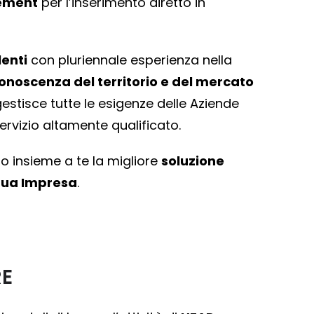
ement
per l’inserimento diretto in
enti
con pluriennale esperienza nella
onoscenza del territorio e del mercato
 gestisce tutte le esigenze delle Aziende
ervizio altamente qualificato.
 insieme a te la migliore
soluzione
 tua Impresa
.
RE