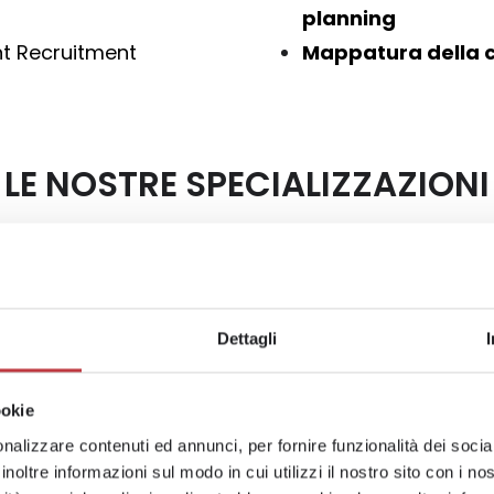
planning
t Recruitment
Mappatura della 
LE NOSTRE SPECIALIZZAZIONI
ICT & DIGITAL
dustria » dagli
Profili junior e 
Dettagli
ettore, al
backend e di data
di marketing
ookie
nalizzare contenuti ed annunci, per fornire funzionalità dei socia
HEALTHCARE & P
inoltre informazioni sul modo in cui utilizzi il nostro sito con i n