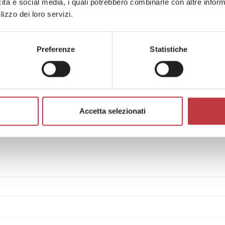
icità e social media, i quali potrebbero combinarle con altre inform
a, contabili, degli
Profili qualificat
lizzo dei loro servizi.
ce, HR, dei
tutto l'ambito me
gazzino, ecc.
scientifico, odon
Preferenze
Statistiche
Accetta selezionati
I BISOGNO DI UNA CONSULENZ