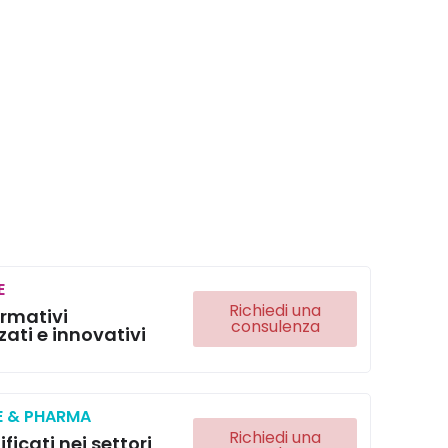
E
Richiedi una
ormativi
consulenza
zati e innovativi
E & PHARMA
Richiedi una
ificati nei settori