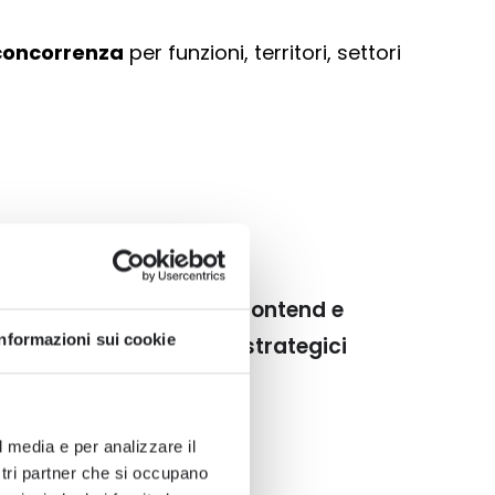
concorrenza
per funzioni, territori, settori
senior di programmatori frontend e
Informazioni sui cookie
 analysis per i reparti strategici
l media e per analizzare il
HARMA
ostri partner che si occupano