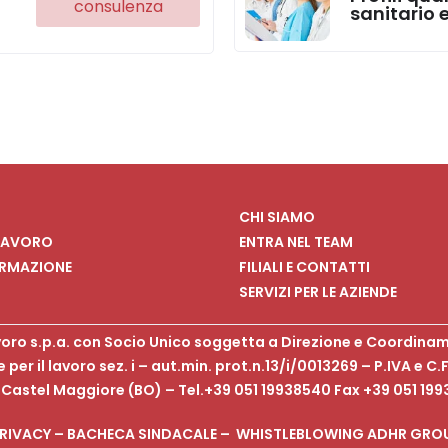
consulenza
sanitario 
CHI SIAMO
 LAVORO
ENTRA NEL TEAM
ORMAZIONE
FILIALI E CONTATTI
SERVIZI PER LE AZIENDE
voro s.p.a. con Socio Unico soggetta a Direzione e Coordinam
e per il lavoro sez. i – aut.min. prot.n.13/i/0013269 – P.IVA e C
3 Castel Maggiore (BO) – Tel.+39 051 19938540 Fax +39 051 199
RIVACY
–
BACHECA SINDACALE –
WHISTLEBLOWING
ADHR GRO