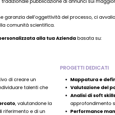
 tradizionale pubblicazione di annunci sui maggiori p
ome garanzia dell’oggettività del processo, ci avv
lla comunità scientifica.
personalizzata alla tua Azienda
basata su:
PROGETTI DEDICATI
ttivo di creare un
Mappatura e defin
individuare talenti che
Valutazione del p
Analisi di soft skil
cercato
, valutandone la
approfondimento su 
di riferimento e di un
Performance man