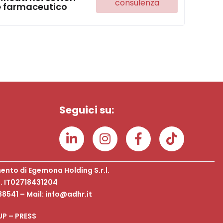
consulenza
e farmaceutico
Seguici su:
ento di Egemona Holding S.r.l.
.F. IT02718431204
38541 – Mail: info@adhr.it
UP
–
PRESS