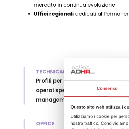
mercato in continua evoluzione
Uffici regionali
dedicati al Permanen
TECHNICAL & ENGINEERING
Profili per aziende del settore « in
Consenso
operai specializzati ai tecnici di s
management
Questo sito web utilizza i c
Utilizziamo i cookie per perso
OFFICE
nostro traffico. Condividiamo 